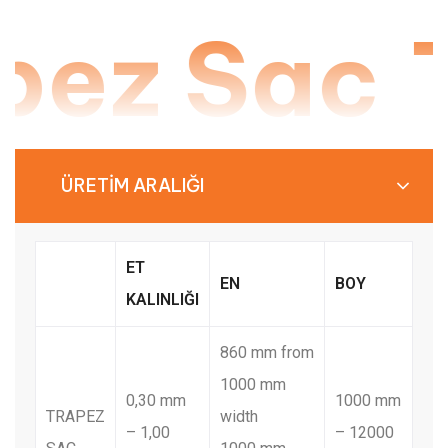
pez Sac
T
ÜRETİM ARALIĞI
ET
EN
BOY
KALINLIĞI
860 mm from
1000 mm
0,30 mm
1000 mm
TRAPEZ
width
– 1,00
– 12000