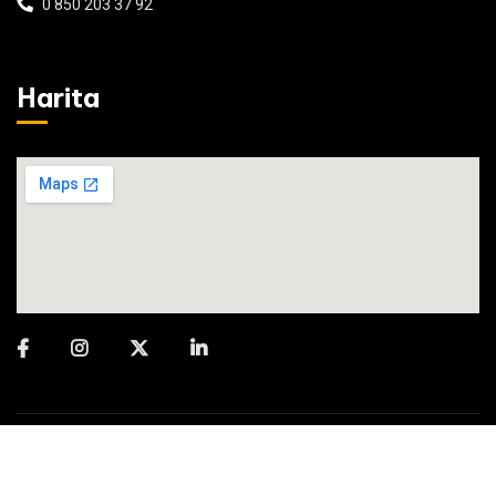
0 850 203 37 92
Harita
© 2025 Şenöz Metal All rights reserved. | Powered by
Meta Medya