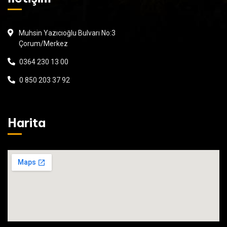
Muhsin Yazıcıoğlu Bulvarı No:3
Çorum/Merkez
0364 230 13 00
0 850 203 37 92
Harita