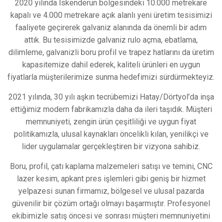
2020 yılında İskenderun bölgesindeki 10.000 metrekare
kapalı ve 4.000 metrekare açık alanlı yeni üretim tesisimizi
faaliyete geçirerek galvaniz alanında da önemli bir adım
attık. Bu tesisimizde galvaniz rulo açma, ebatlama,
dilimleme, galvanizli boru profil ve trapez hatlarını da üretim
kapasitemize dahil ederek, kaliteli ürünleri en uygun
fiyatlarla müşterilerimize sunma hedefimizi sürdürmekteyiz.
2021 yılında, 30 yılı aşkın tecrübemizi Hatay/Dörtyol’da inşa
ettiğimiz modern fabrikamızla daha da ileri taşıdık. Müşteri
memnuniyeti, zengin ürün çeşitliliği ve uygun fiyat
politikamızla, ulusal kaynakları öncelikli kılan, yenilikçi ve
lider uygulamalar gerçekleştiren bir vizyona sahibiz.
Boru, profil, çatı kaplama malzemeleri satışı ve temini, CNC
lazer kesim, apkant pres işlemleri gibi geniş bir hizmet
yelpazesi sunan firmamız, bölgesel ve ulusal pazarda
güvenilir bir çözüm ortağı olmayı başarmıştır. Profesyonel
ekibimizle satış öncesi ve sonrası müşteri memnuniyetini